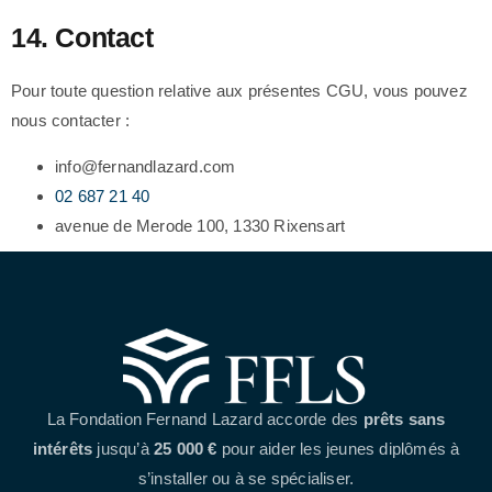
14. Contact
Pour toute question relative aux présentes CGU, vous pouvez
nous contacter :
info@fernandlazard.com
02 687 21 40
avenue de Merode 100, 1330 Rixensart
La Fondation Fernand Lazard accorde des
prêts sans
intérêts
jusqu’à
25 000 €
pour aider les jeunes diplômés à
s’installer ou à se spécialiser.